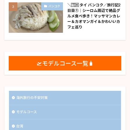
＼🇹🇭 タイ バンコク／旅行記2
バンコク
日目①｜シーロム周辺で絶品グ
ルメ食べ歩き！マッサマンカレ
ー＆カオマンガイ＆かわいいカ
フェ巡り
🛫モデルコース一覧🧳
海外旅行の不安対策
モデルコース
台湾