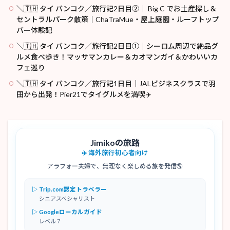
＼🇹🇭 タイ バンコク／旅行記2日目②｜ Big C でお土産探し＆
セントラルパーク散策｜ChaTraMue・屋上庭園・ルーフトップ
バー体験記
＼🇹🇭 タイ バンコク／旅行記2日目①｜シーロム周辺で絶品グ
ルメ食べ歩き！マッサマンカレー＆カオマンガイ＆かわいいカ
フェ巡り
＼🇹🇭 タイ バンコク／旅行記1日目｜JALビジネスクラスで羽
田から出発！Pier21でタイグルメを満喫✈️
Jimikoの旅路
✈️ 海外旅行初心者向け
アラフォー夫婦で、無理なく楽しめる旅を発信🌎
▷ Trip.com認定トラベラー
シニアスペシャリスト
▷ Googleローカルガイド
レベル 7