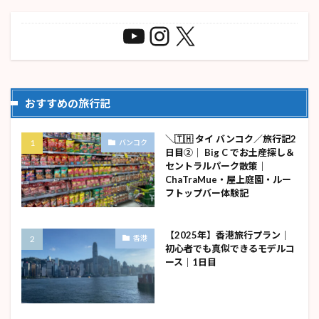
おすすめの旅行記
＼🇹🇭 タイ バンコク／旅行記2
バンコク
日目②｜ Big C でお土産探し＆
セントラルパーク散策｜
ChaTraMue・屋上庭園・ルー
フトップバー体験記
【2025年】香港旅行プラン｜
香港
初心者でも真似できるモデルコ
ース｜1日目