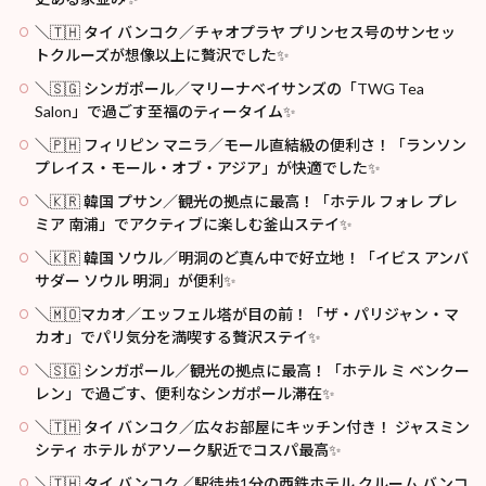
＼🇹🇭 タイ バンコク／チャオプラヤ プリンセス号のサンセッ
トクルーズが想像以上に贅沢でした✨
＼🇸🇬 シンガポール／マリーナベイサンズの「TWG Tea
Salon」で過ごす至福のティータイム✨
＼🇵🇭 フィリピン マニラ／モール直結級の便利さ！「ランソン
プレイス・モール・オブ・アジア」が快適でした✨
＼🇰🇷 韓国 プサン／観光の拠点に最高！「ホテル フォレ プレ
ミア 南浦」でアクティブに楽しむ釜山ステイ✨
＼🇰🇷 韓国 ソウル／明洞のど真ん中で好立地！「イビス アンバ
サダー ソウル 明洞」が便利✨
＼🇲🇴マカオ／エッフェル塔が目の前！「ザ・パリジャン・マ
カオ」でパリ気分を満喫する贅沢ステイ✨
＼🇸🇬 シンガポール／観光の拠点に最高！「ホテル ミ ベンクー
レン」で過ごす、便利なシンガポール滞在✨
＼🇹🇭 タイ バンコク／広々お部屋にキッチン付き！ ジャスミン
シティ ホテル がアソーク駅近でコスパ最高✨
＼🇹🇭 タイ バンコク／駅徒歩1分の西鉄ホテル クルーム バンコ