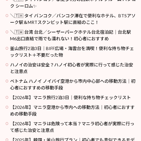
ク シーロム✨
＼🇹🇭 タイ バンコク／バンコク滞在で便利なホテル、BTSアソ
ーク駅＆MRTスクンビット駅に直結のここ！
＼🇹🇼 台湾 台北／シーザーパークホテル台北宿泊記｜台北駅
M6出口直結で雨でも濡れない！初心者におすすめ
釜山旅行2泊3日｜BIFF広場・海雲台を満喫！便利な持ち物チェ
ックリスト＋不要だった物
ハノイの治安は安全？ハノイ初心者が実際に行って感じた治安
と注意点
ベトナム ハノイ ノイバイ空港から市内中心部への移動方法｜初
心者におすすめの移動手段
【2026年】マニラ旅行2泊3日｜便利な持ち物チェックリスト
【2026年】マニラ空港から市内への移動方法｜初心者におすす
めの移動手段
【2026年】マニラは危険って本当？マニラ初心者が実際に行っ
て感じた治安と注意点
【2025年】韓国・釜山旅行プラン｜初心者でも真似できるモデ