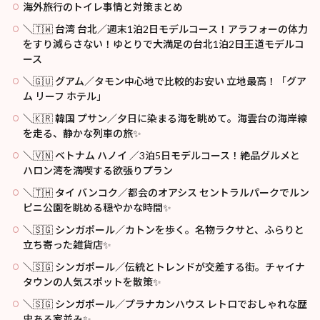
海外旅行のトイレ事情と対策まとめ
＼🇹🇼 台湾 台北／週末1泊2日モデルコース！アラフォーの体力
をすり減らさない！ゆとりで大満足の台北1泊2日王道モデルコ
ース
＼🇬🇺 グアム／タモン中心地で比較的お安い 立地最高！「グア
ム リーフ ホテル」
＼🇰🇷 韓国 プサン／夕日に染まる海を眺めて。海雲台の海岸線
を走る、静かな列車の旅✨
＼🇻🇳 ベトナム ハノイ ／3泊5日モデルコース！絶品グルメと
ハロン湾を満喫する欲張りプラン
＼🇹🇭 タイ バンコク／都会のオアシス セントラルパークでルン
ピニ公園を眺める穏やかな時間✨
＼🇸🇬 シンガポール／カトンを歩く。名物ラクサと、ふらりと
立ち寄った雑貨店✨
＼🇸🇬 シンガポール／伝統とトレンドが交差する街。チャイナ
タウンの人気スポットを散策✨
＼🇸🇬 シンガポール／プラナカンハウス レトロでおしゃれな歴
史ある家並み✨