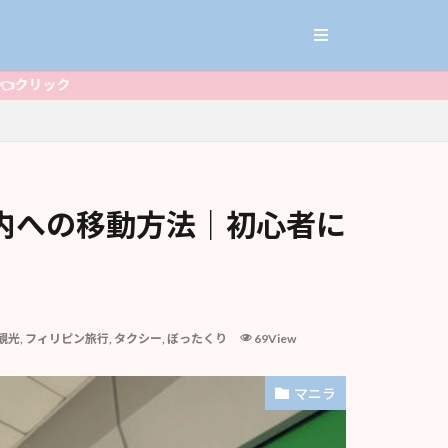
市内への移動方法｜初心者に
観光
,
フィリピン旅行
,
タクシー
,
ぼったくり
69View
マニラ