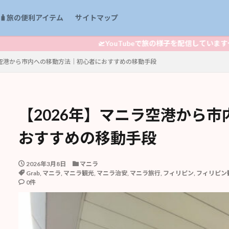
🧳旅の便利アイテム
サイトマップ
🛫YouTubeで旅の様子を配信しています👈クリック
ラ空港から市内への移動方法｜初心者におすすめの移動手段
【2026年】マニラ空港から
おすすめの移動手段
2026年3月8日
マニラ
Grab
,
マニラ
,
マニラ観光
,
マニラ治安
,
マニラ旅行
,
フィリピン
,
フィリピン
0件