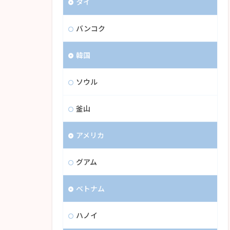
タイ
バンコク
韓国
ソウル
釜山
アメリカ
グアム
ベトナム
ハノイ