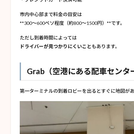
市内中心部まで料金の目安は
**300〜600ペソ程度（約800〜1500円）**です。
ただし到着時間によっては
ドライバーが見つかりにくいこと
もあります。
Grab（空港にある配車センタ
第一ターミナルの到着ロビーを出るとすぐに地図が