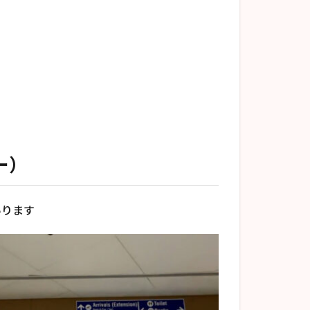
ー）
あります