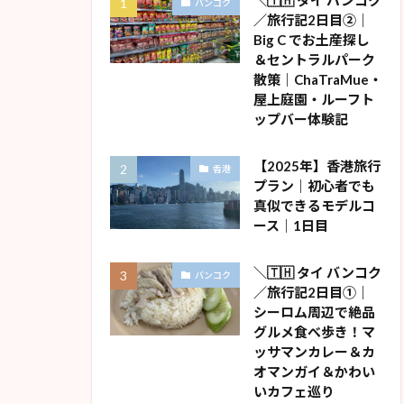
＼🇹🇭 タイ バンコク
バンコク
／旅行記2日目②｜
Big C でお土産探し
＆セントラルパーク
散策｜ChaTraMue・
屋上庭園・ルーフト
ップバー体験記
【2025年】香港旅行
香港
プラン｜初心者でも
真似できるモデルコ
ース｜1日目
＼🇹🇭 タイ バンコク
バンコク
／旅行記2日目①｜
シーロム周辺で絶品
グルメ食べ歩き！マ
ッサマンカレー＆カ
オマンガイ＆かわい
いカフェ巡り