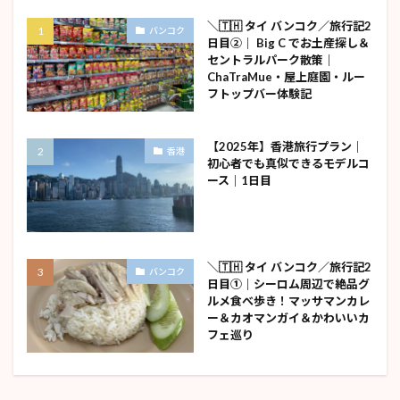
＼🇹🇭 タイ バンコク／旅行記2
バンコク
日目②｜ Big C でお土産探し＆
セントラルパーク散策｜
ChaTraMue・屋上庭園・ルー
フトップバー体験記
【2025年】香港旅行プラン｜
香港
初心者でも真似できるモデルコ
ース｜1日目
＼🇹🇭 タイ バンコク／旅行記2
バンコク
日目①｜シーロム周辺で絶品グ
ルメ食べ歩き！マッサマンカレ
ー＆カオマンガイ＆かわいいカ
フェ巡り