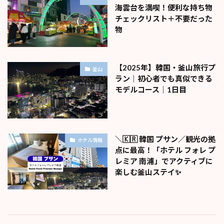
海雲台を満喫！便利な持ち物
チェックリスト＋不要だった
物
【2025年】韓国・釜山旅行プ
釜山
ラン｜初心者でも真似できる
モデルコース｜1日目
＼🇰🇷 韓国 プサン／観光の拠
ホテル情報
点に最高！「ホテル フォレ プ
レミア 南浦」でアクティブに
楽しむ釜山ステイ✨