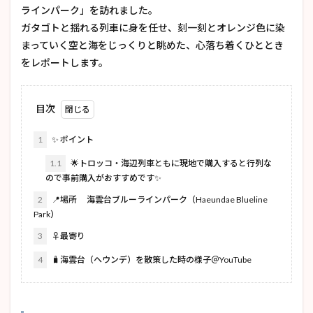
ラインパーク」を訪れました。
ガタゴトと揺れる列車に身を任せ、刻一刻とオレンジ色に染
まっていく空と海をじっくりと眺めた、心落ち着くひととき
をレポートします。
目次
1
✨ ポイント
1.1
🌟トロッコ・海辺列車ともに現地で購入すると行列な
ので事前購入がおすすめです✨
2
📍場所 海雲台ブルーラインパーク（Haeundae Blueline
Park）
3
♀️最寄り
4
🧳海雲台（ヘウンデ）を散策した時の様子＠YouTube