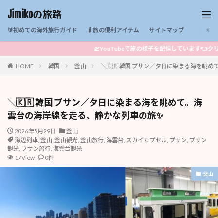
Jimikoの旅路
🔰初めての海外旅行ガイド
🧳旅の便利アイテム
サイトマップ
🛫YouTubeで旅の様子を配信しています👈クリック
HOME
韓国
釜山
＼🇰🇷 韓国 プサン／夕日に染まる海を眺
＼🇰🇷 韓国 プサン／夕日に染まる海を眺めて。海
雲台の海岸線を走る、静かな列車の旅✨
2026年5月29日
釜山
海辺列車
,
釜山
,
釜山観光
,
釜山旅行
,
海雲台
,
スカイカプセル
,
プサン
,
プサン
観光
,
プサン旅行
,
海雲台観光
17View
0件
釜山