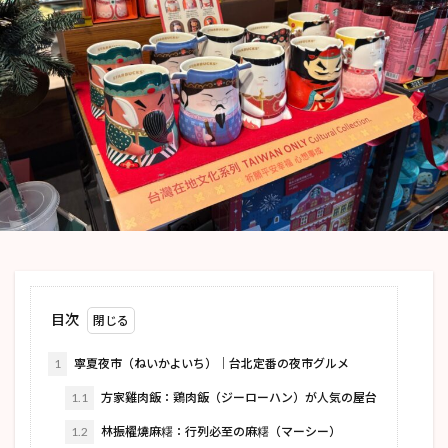
目次
1
寧夏夜市（ねいかよいち）｜台北定番の夜市グルメ
1.1
方家雞肉飯：鶏肉飯（ジーローハン）が人気の屋台
1.2
林振櫂燒麻糬：行列必至の麻糬（マーシー）