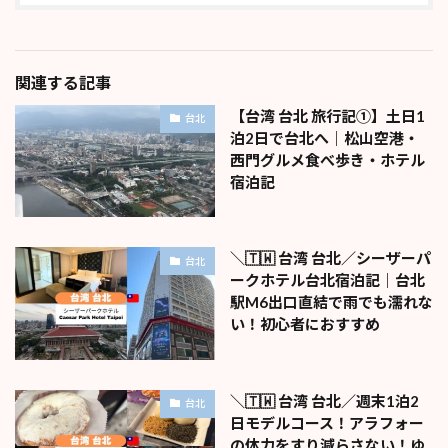
関連する記事
【台湾 台北 旅行記①】土日1
台北
泊2日で台北へ｜松山空港・
西門グルメ食べ歩き・ホテル
宿泊記
＼🇹🇼 台湾 台北／シーザーパ
台北
ークホテル台北宿泊記｜台北
駅M6出口直結で雨でも濡れな
い！初心者におすすめ
＼🇹🇼 台湾 台北／週末1泊2
台北
日モデルコース！アラフォー
の体力をすり減らさない！ゆ