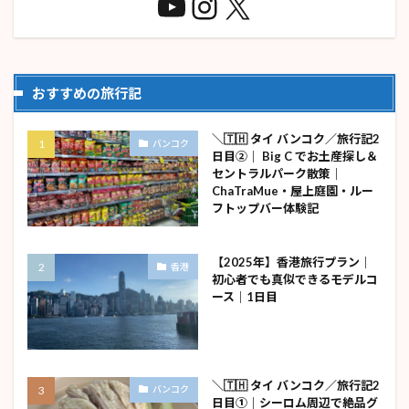
おすすめの旅行記
＼🇹🇭 タイ バンコク／旅行記2
バンコク
日目②｜ Big C でお土産探し＆
セントラルパーク散策｜
ChaTraMue・屋上庭園・ルー
フトップバー体験記
【2025年】香港旅行プラン｜
香港
初心者でも真似できるモデルコ
ース｜1日目
＼🇹🇭 タイ バンコク／旅行記2
バンコク
日目①｜シーロム周辺で絶品グ