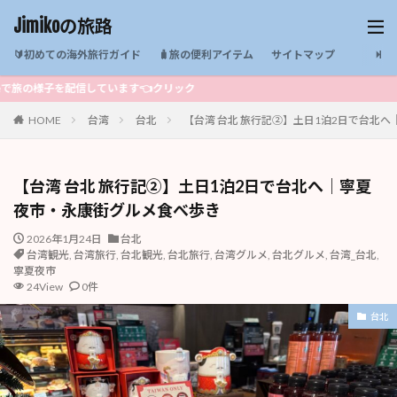
Jimikoの旅路
🔰初めての海外旅行ガイド
🧳旅の便利アイテム
サイトマップ
子を配信しています👈クリック
HOME
台湾
台北
【台湾 台北 旅行記②】土日1泊2日で台北
【台湾 台北 旅行記②】土日1泊2日で台北へ｜寧夏
夜市・永康街グルメ食べ歩き
2026年1月24日
台北
台湾観光
,
台湾旅行
,
台北観光
,
台北旅行
,
台湾グルメ
,
台北グルメ
,
台湾_台北
,
寧夏夜市
24View
0件
台北