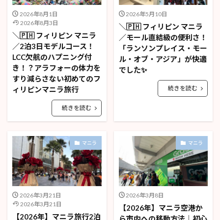
2026年8月1日
2026年5月10日
2026年8月3日
＼🇵🇭 フィリピン マニラ
＼🇵🇭 フィリピン マニラ
／モール直結級の便利さ！
／2泊3日モデルコース！
「ランソンプレイス・モー
LCC欠航のハプニング付
ル・オブ・アジア」が快適
き！？アラフォーの体力を
でした✨
すり減らさない初めてのフ
続きを読む
ィリピンマニラ旅行
続きを読む
マニラ
マニラ
2026年3月21日
2026年3月8日
2026年3月21日
【2026年】マニラ空港か
【2026年】マニラ旅行2泊
ら市内への移動方法｜初心