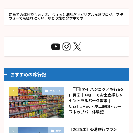
初めての海外でも大丈夫、ちょっと地味だけどリアルな旅ブログ。 アラ
フォーでも疲れにくい、ゆとり旅を発信中です！
おすすめの旅行記
＼🇹🇭 タイ バンコク／旅行記2
バンコク
日目②｜ Big C でお土産探し＆
セントラルパーク散策｜
ChaTraMue・屋上庭園・ルー
フトップバー体験記
【2025年】香港旅行プラン｜
香港