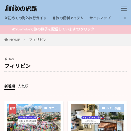
Jimikoの旅路
🔰初めての海外旅行ガイド
🧳旅の便利アイテム
サイトマップ
🛫YouTubeで旅の様子を配信しています👈クリック
HOME
フィリピン
TAG
フィリピン
新着順
人気順
マニラ
ホテル情報