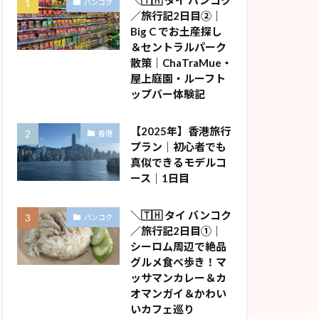
＼🇹🇭 タイ バンコク
バンコク
／旅行記2日目②｜
Big C でお土産探し
＆セントラルパーク
散策｜ChaTraMue・
屋上庭園・ルーフト
ップバー体験記
【2025年】香港旅行
香港
プラン｜初心者でも
真似できるモデルコ
ース｜1日目
＼🇹🇭 タイ バンコク
バンコク
／旅行記2日目①｜
シーロム周辺で絶品
グルメ食べ歩き！マ
ッサマンカレー＆カ
オマンガイ＆かわい
いカフェ巡り