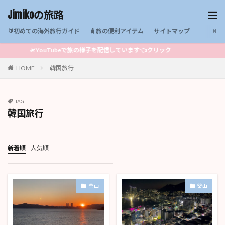
Jimikoの旅路
🔰初めての海外旅行ガイド
🧳旅の便利アイテム
サイトマップ
🛫YouTubeで旅の様子を配信しています👈クリック
HOME
韓国旅行
TAG
韓国旅行
新着順
人気順
釜山
釜山