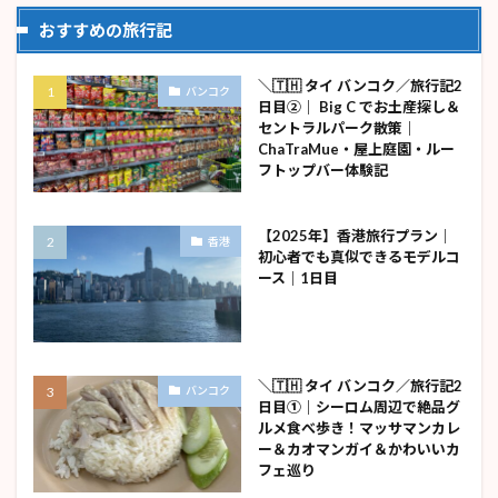
おすすめの旅行記
＼🇹🇭 タイ バンコク／旅行記2
バンコク
日目②｜ Big C でお土産探し＆
セントラルパーク散策｜
ChaTraMue・屋上庭園・ルー
フトップバー体験記
【2025年】香港旅行プラン｜
香港
初心者でも真似できるモデルコ
ース｜1日目
＼🇹🇭 タイ バンコク／旅行記2
バンコク
日目①｜シーロム周辺で絶品グ
ルメ食べ歩き！マッサマンカレ
ー＆カオマンガイ＆かわいいカ
フェ巡り