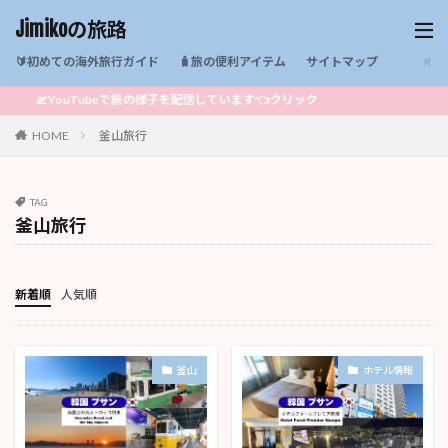
Jimikoの旅路
🔰初めての海外旅行ガイド
🧳旅の便利アイテム
サイトマップ
🛫YouTubeで旅の様子を配信しています👈クリック
HOME
釜山旅行
TAG
釜山旅行
新着順
人気順
釜山
ホテル情報