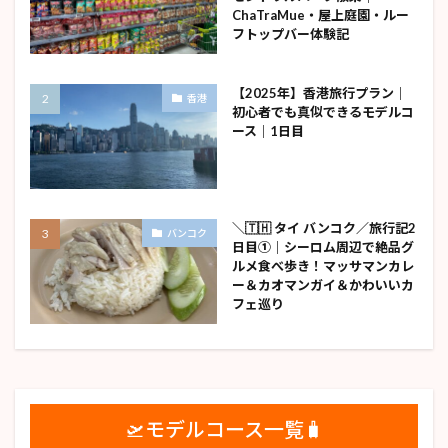
ChaTraMue・屋上庭園・ルー
フトップバー体験記
【2025年】香港旅行プラン｜
香港
初心者でも真似できるモデルコ
ース｜1日目
＼🇹🇭 タイ バンコク／旅行記2
バンコク
日目①｜シーロム周辺で絶品グ
ルメ食べ歩き！マッサマンカレ
ー＆カオマンガイ＆かわいいカ
フェ巡り
🛫モデルコース一覧🧳