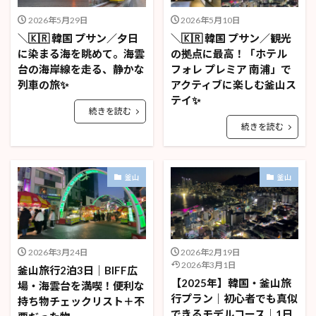
2026年5月29日
2026年5月10日
＼🇰🇷 韓国 プサン／夕日
＼🇰🇷 韓国 プサン／観光
に染まる海を眺めて。海雲
の拠点に最高！「ホテル
台の海岸線を走る、静かな
フォレ プレミア 南浦」で
列車の旅✨
アクティブに楽しむ釜山ス
テイ✨
続きを読む
続きを読む
釜山
釜山
2026年3月24日
2026年2月19日
2026年3月1日
釜山旅行2泊3日｜BIFF広
【2025年】韓国・釜山旅
場・海雲台を満喫！便利な
行プラン｜初心者でも真似
持ち物チェックリスト＋不
できるモデルコース｜1日