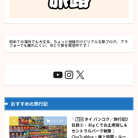
初めての海外でも大丈夫、ちょっと地味だけどリアルな旅ブログ。 アラ
フォーでも疲れにくい、ゆとり旅を発信中です！
おすすめの旅行記
＼🇹🇭 タイ バンコク／旅行記2
バンコク
日目②｜ Big C でお土産探し＆
セントラルパーク散策｜
ChaTraMue・屋上庭園・ルー