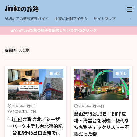
Jimikoの旅路
🔰初めての海外旅行ガイド
🧳旅の便利アイテム
サイトマップ
🛫YouTubeで旅の様子を配信しています👈クリック
新着順
人気順
台北
釜山
2026年5月3日
2026年3月24日
2026年5月7日
釜山旅行2泊3日｜BIFF広
＼🇹🇼 台湾 台北／シーザ
場・海雲台を満喫！便利な
ーパークホテル台北宿泊記
持ち物チェックリスト＋不
｜台北駅M6出口直結で雨
要だった物