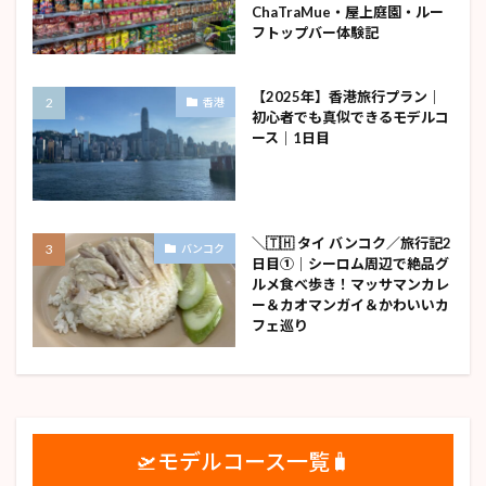
ChaTraMue・屋上庭園・ルー
フトップバー体験記
【2025年】香港旅行プラン｜
香港
初心者でも真似できるモデルコ
ース｜1日目
＼🇹🇭 タイ バンコク／旅行記2
バンコク
日目①｜シーロム周辺で絶品グ
ルメ食べ歩き！マッサマンカレ
ー＆カオマンガイ＆かわいいカ
フェ巡り
🛫モデルコース一覧🧳