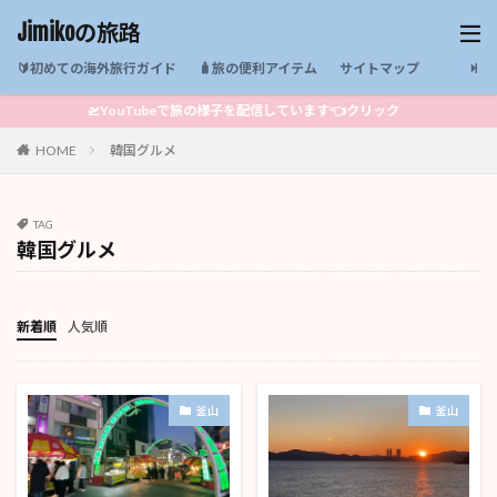
Jimikoの旅路
🔰初めての海外旅行ガイド
🧳旅の便利アイテム
サイトマップ
🛫YouTubeで旅の様子を配信しています👈クリック
HOME
韓国グルメ
TAG
韓国グルメ
新着順
人気順
釜山
釜山