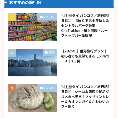
おすすめの旅行記
＼🇹🇭 タイ バンコク／旅行記2
バンコク
日目②｜ Big C でお土産探し＆
セントラルパーク散策｜
ChaTraMue・屋上庭園・ルー
フトップバー体験記
【2025年】香港旅行プラン｜
香港
初心者でも真似できるモデルコ
ース｜1日目
＼🇹🇭 タイ バンコク／旅行記2
バンコク
日目①｜シーロム周辺で絶品グ
ルメ食べ歩き！マッサマンカレ
ー＆カオマンガイ＆かわいいカ
フェ巡り