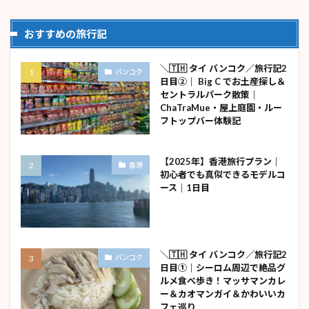
おすすめの旅行記
＼🇹🇭 タイ バンコク／旅行記2
バンコク
日目②｜ Big C でお土産探し＆
セントラルパーク散策｜
ChaTraMue・屋上庭園・ルー
フトップバー体験記
【2025年】香港旅行プラン｜
香港
初心者でも真似できるモデルコ
ース｜1日目
＼🇹🇭 タイ バンコク／旅行記2
バンコク
日目①｜シーロム周辺で絶品グ
ルメ食べ歩き！マッサマンカレ
ー＆カオマンガイ＆かわいいカ
フェ巡り