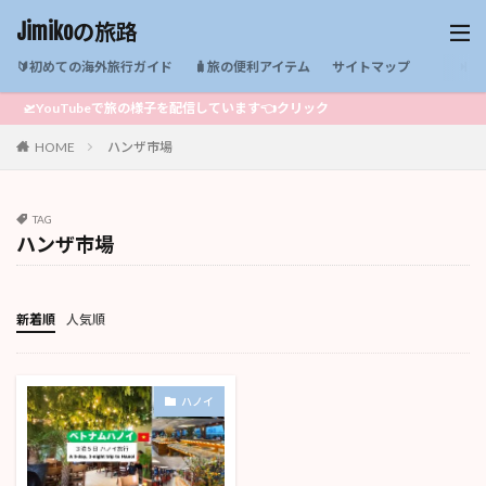
Jimikoの旅路
🔰初めての海外旅行ガイド
🧳旅の便利アイテム
サイトマップ
🛫YouTubeで旅の様子を配信しています👈クリック
HOME
ハンザ市場
TAG
ハンザ市場
新着順
人気順
ハノイ