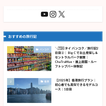
おすすめの旅行記
＼🇹🇭 タイ バンコク／旅行記2
バンコク
日目②｜ Big C でお土産探し＆
セントラルパーク散策｜
ChaTraMue・屋上庭園・ルー
フトップバー体験記
【2025年】香港旅行プラン｜
香港
初心者でも真似できるモデルコ
ース｜1日目