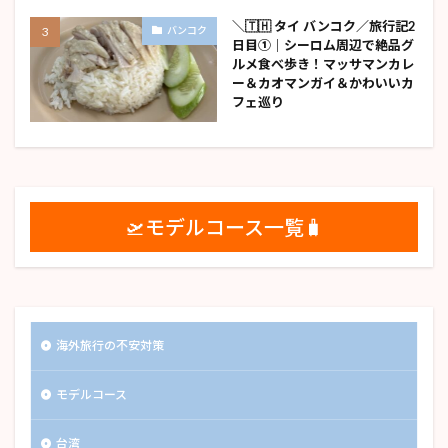
＼🇹🇭 タイ バンコク／旅行記2
バンコク
日目①｜シーロム周辺で絶品グ
ルメ食べ歩き！マッサマンカレ
ー＆カオマンガイ＆かわいいカ
フェ巡り
🛫モデルコース一覧🧳
海外旅行の不安対策
モデルコース
台湾