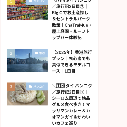
＼🇹🇭 タイ バンコク
バンコク
／旅行記2日目②｜
Big C でお土産探し
＆セントラルパーク
散策｜ChaTraMue・
屋上庭園・ルーフト
ップバー体験記
【2025年】香港旅行
香港
プラン｜初心者でも
真似できるモデルコ
ース｜1日目
＼🇹🇭 タイ バンコク
バンコク
／旅行記2日目①｜
シーロム周辺で絶品
グルメ食べ歩き！マ
ッサマンカレー＆カ
オマンガイ＆かわい
いカフェ巡り