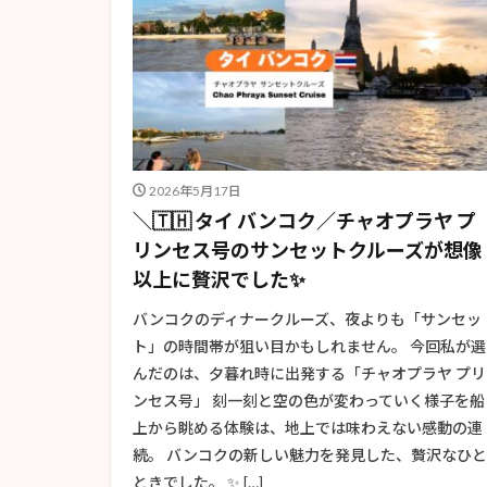
2026年5月17日
＼🇹🇭 タイ バンコク／チャオプラヤ プ
リンセス号のサンセットクルーズが想像
以上に贅沢でした✨
バンコクのディナークルーズ、夜よりも「サンセッ
ト」の時間帯が狙い目かもしれません。 今回私が選
んだのは、夕暮れ時に出発する「チャオプラヤ プリ
ンセス号」 刻一刻と空の色が変わっていく様子を船
上から眺める体験は、地上では味わえない感動の連
続。 バンコクの新しい魅力を発見した、贅沢なひと
ときでした。 ✨ […]