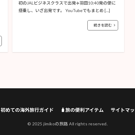
初のJALビジネスクラスで出発✈️羽田10:40発の便に
搭乗し、いざ出発です。 YouTubeでもまとめ […]
続きを読む
🔰初めての海外旅行ガイド
🧳旅の便利アイテム
サイトマッ
© 2025 jimikoの旅路 All rights reserved.