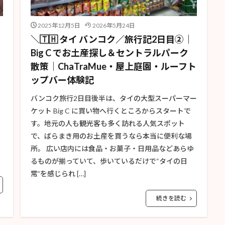
2025年12月5日
2026年5月24日
＼🇹🇭 タイ バンコク／旅行記2日目②｜
Big C でお土産探し＆セントラルパーク
散策｜ChaTraMue・屋上庭園・ルーフト
ップバー体験記
バンコク旅行2日目後半は、タイの大型スーパーマー
ケット Big C に買い物へ行くところからスタートで
す。地元の人も観光客も多く訪れる人気スポット
ー
で、ばらまき用のお土産を買うなら本当に便利な場
所。 広い店内には食品・お菓子・日用品などあらゆ
るものが揃っていて、歩いているだけで“タイの日
常”を感じられ […]
続きを読む