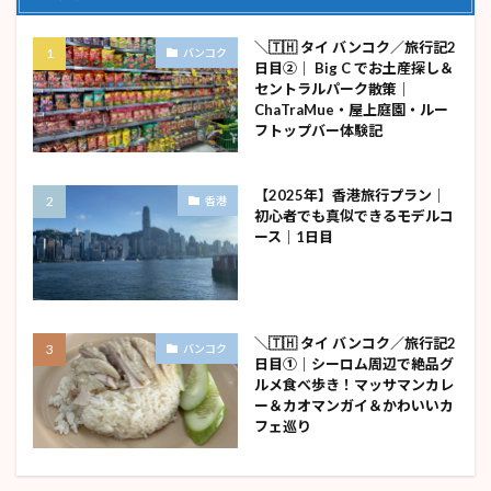
＼🇹🇭 タイ バンコク／旅行記2
バンコク
日目②｜ Big C でお土産探し＆
セントラルパーク散策｜
ChaTraMue・屋上庭園・ルー
フトップバー体験記
【2025年】香港旅行プラン｜
香港
初心者でも真似できるモデルコ
ース｜1日目
＼🇹🇭 タイ バンコク／旅行記2
バンコク
日目①｜シーロム周辺で絶品グ
ルメ食べ歩き！マッサマンカレ
ー＆カオマンガイ＆かわいいカ
フェ巡り