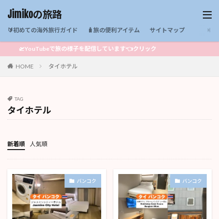
Jimikoの旅路
🔰初めての海外旅行ガイド
🧳旅の便利アイテム
サイトマップ
🛫YouTubeで旅の様子を配信しています👈クリック
HOME
タイホテル
TAG
タイホテル
新着順
人気順
バンコク
バンコク