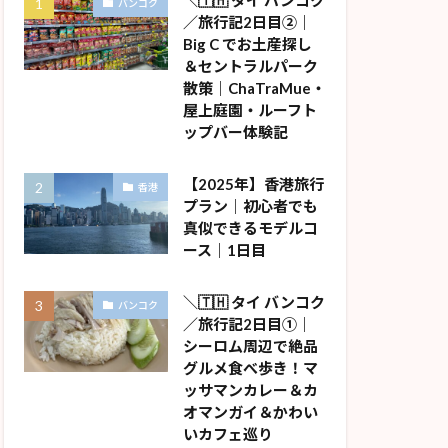
＼🇹🇭 タイ バンコク
バンコク
／旅行記2日目②｜
Big C でお土産探し
＆セントラルパーク
散策｜ChaTraMue・
屋上庭園・ルーフト
ップバー体験記
【2025年】香港旅行
香港
プラン｜初心者でも
真似できるモデルコ
ース｜1日目
＼🇹🇭 タイ バンコク
バンコク
／旅行記2日目①｜
シーロム周辺で絶品
グルメ食べ歩き！マ
ッサマンカレー＆カ
オマンガイ＆かわい
いカフェ巡り