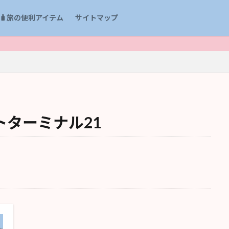
🧳旅の便利アイテム
サイトマップ
🛫Y
ターミナル21