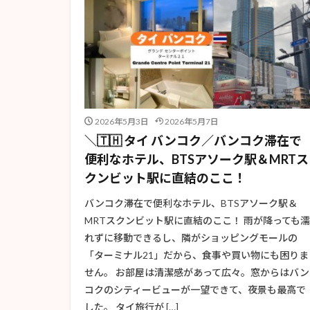
2026年5月3日
2026年5月7日
＼🇹🇭 タイ バンコク／バンコク滞在で
便利なホテル、BTSアソーク駅＆MRTス
クンビット駅に直結のここ！
バンコク滞在で便利なホテル、BTSアソーク駅＆
MRTスクンビット駅に直結のここ！ 雨が降っても濡
れずに移動できるし、隣がショッピングモールの
「ターミナル21」だから、食事や買い物にも困りま
せん。 お部屋は清潔感があって広々。窓からはバン
コクのシティービューが一望できて、夜景も最高で
した。 タイ旅行が […]